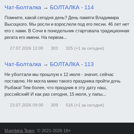
Чат-Болталка
→
БОЛТАЛКА - 114
Помните, какой сегодня день? День памяти Владимира
Высоцкого. Мы росли и взрослели под его песни. 46 лет нет
его с нами. В Сочи в понедельник стартовала традиционная
регата его имени. На первом...
27.07.2026
12:00
303
325 (+1 за сегодня)
Чат-Болталка
→
БОЛТАЛКА - 113
Не уболтали мы прошлую к 12 июля - значит, сейчас
поставлю. Не могла мимо такого праздника пройти дочь
Рыбака! Тем более, что праздник в эту дату наш,
российский! И как раз сегодня, 15 июля, у папы...
23.07.2026
09:00
309
516 (+1 за сегодня)
Mambina Team
© 2021-2026 18+