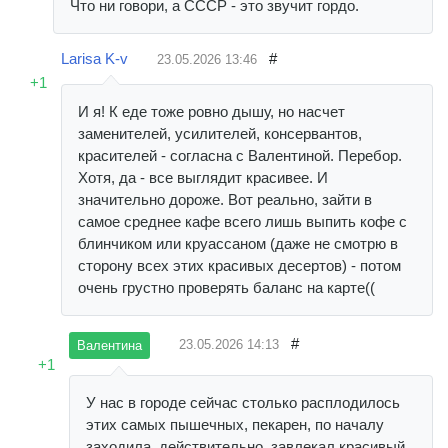
Что ни говори, а СССР - это звучит гордо.
Larisa K-v
#
23.05.2026
13:46
+1
И я! К еде тоже ровно дышу, но насчет
заменителей, усилителей, консервантов,
красителей - согласна с Валентиной. Перебор.
Хотя, да - все выглядит красивее. И
значительно дороже. Вот реально, зайти в
самое среднее кафе всего лишь выпить кофе с
блинчиком или круассаном (даже не смотрю в
сторону всех этих красивых десертов) - потом
очень грустно проверять баланс на карте((
#
23.05.2026
14:13
Валентина
+1
У нас в городе сейчас столько расплодилось
этих самых пышечных, пекарен, по началу
заходила, действительно, завлекал красивый