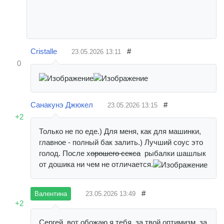
Cristalle
#
23.05.2026
13:11
0
Санакунэ Джюкел
#
23.05.2026
13:15
+2
Только не по еде.) Для меня, как для машинки,
главное - полный бак залить.) Лучший соус это
голод. После х
орошего секса
рыбалки шашлык
от дошика ни чем не отличается.
#
23.05.2026
13:49
Валентина
+2
Сергей, вот обожаю я тебя, за твой оптимизм, за