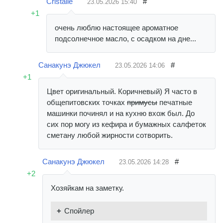
Cristalle
#
23.05.2026
15:40
+1
очень люблю настоящее ароматное
подсолнечное масло, с осадком на дне...
Санакунэ Джюкел
#
23.05.2026
14:06
+1
Цвет оригинальный. Коричневый) Я часто в
общепитовских точках
примусы
печатные
машинки починял и на кухню вхож был. До
сих пор могу из кефира и бумажных салфеток
сметану любой жирности сотворить.
Санакунэ Джюкел
#
23.05.2026
14:28
+2
Хозяйкам на заметку.
Спойлер