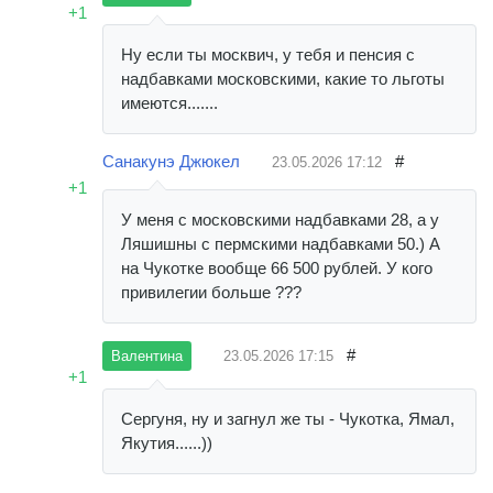
+1
Ну если ты москвич, у тебя и пенсия с
надбавками московскими, какие то льготы
имеются.......
Санакунэ Джюкел
#
23.05.2026
17:12
+1
У меня с московскими надбавками 28, а у
Ляшишны с пермскими надбавками 50.) А
на Чукотке вообще 66 500 рублей. У кого
привилегии больше ???
#
23.05.2026
17:15
Валентина
+1
Сергуня, ну и загнул же ты - Чукотка, Ямал,
Якутия......))