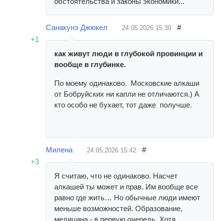
обстоятельства и законы экономики...
Санакунэ Джюкел
#
24.05.2026
15:39
+1
как живут люди в глубокой провинции и
вообще в глубинке.
По моему одинаково. Московские алкаши
от Бобруйских ни капли не отличаются.) А
кто особо не бухает, тот даже получше.
Милена
#
24.05.2026
15:42
+3
Я считаю, что не одинаково. Насчет
алкашей ты может и прав. Им вообще все
равно где жить… Но обычные люди имеют
меньше возможностей. Образование,
медицина - в первую очередь. Хотя