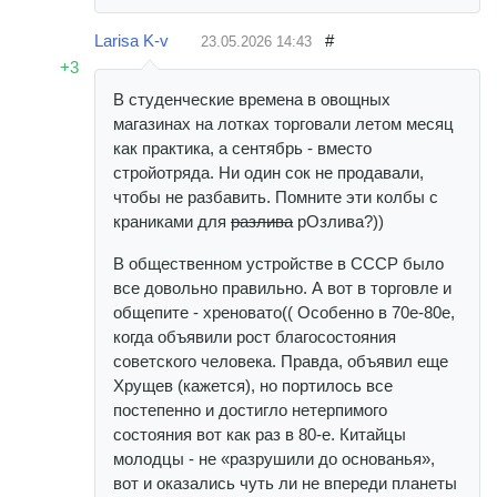
Larisa K-v
#
23.05.2026
14:43
+3
В студенческие времена в овощных
магазинах на лотках торговали летом месяц
как практика, а сентябрь - вместо
стройотряда. Ни один сок не продавали,
чтобы не разбавить. Помните эти колбы с
краниками для
разлива
рОзлива?))
В общественном устройстве в СССР было
все довольно правильно. А вот в торговле и
общепите - хреновато(( Особенно в 70е-80е,
когда объявили рост благосостояния
советского человека. Правда, объявил еще
Хрущев (кажется), но портилось все
постепенно и достигло нетерпимого
состояния вот как раз в 80-е. Китайцы
молодцы - не «разрушили до основанья»,
вот и оказались чуть ли не впереди планеты