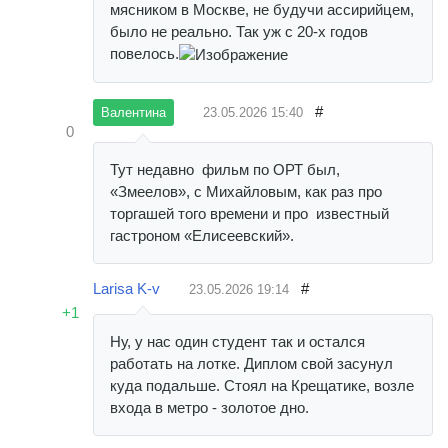
мясником в Москве, не будучи ассирийцем,
было не реально. Так уж с 20-х годов
повелось.
#
23.05.2026
15:40
Валентина
0
Тут недавно фильм по ОРТ был,
«Змеелов», с Михайловым, как раз про
торгашей того времени и про известный
гастроном «Елисеевский».
Larisa K-v
#
23.05.2026
19:14
+1
Ну, у нас один студент так и остался
работать на лотке. Диплом свой засунул
куда подальше. Стоял на Крещатике, возле
входа в метро - золотое дно.