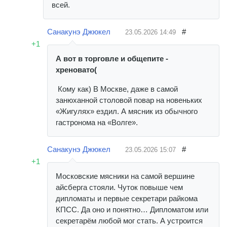
всей.
Санакунэ Джюкел
#
23.05.2026
14:49
+1
А вот в торговле и общепите -
хреновато(
Кому как) В Москве, даже в самой
занюханной столовой повар на новеньких
«Жигулях» ездил. А мясник из обычного
гастронома на «Волге».
Санакунэ Джюкел
#
23.05.2026
15:07
+1
Московские мясники на самой вершине
айсберга стояли. Чуток повыше чем
дипломаты и первые секретари райкома
КПСС. Да оно и понятно… Дипломатом или
секретарём любой мог стать. А устроится