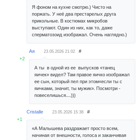
Я фоном на кухне смотрю.) Чисто на
поржать. У неё два престарелых друга
прикольные. В костюмах микробов
выступают. Один из них, как то, даже
сперматозоид изображал. Очень наглядно.)
Ая
#
23.05.2026
21:02
+2
А ты в одной из ее выпусков «танец
яичек» видел? Там правое яичко изображал
ее сын, который пел при этом«если ты с
яичками, значит, ты мужик». Посмотри -
повеселишься....)))
Cristalle
#
23.05.2026
15:38
+1
«А Малышева раздражает просто всем,
начиная от внешности, голоса и заканчивая