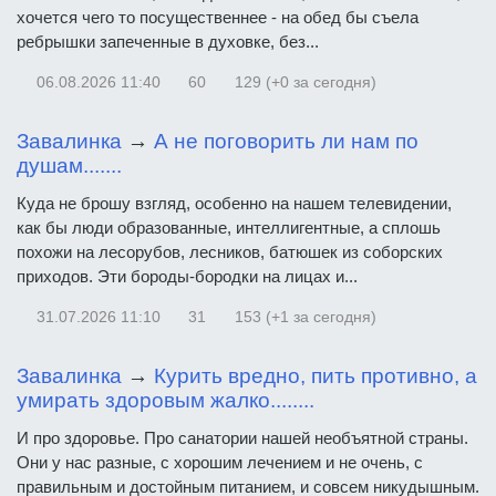
хочется чего то посущественнее - на обед бы съела
ребрышки запеченные в духовке, без...
06.08.2026
11:40
60
129 (+0 за сегодня)
Завалинка
→
А не поговорить ли нам по
душам.......
Куда не брошу взгляд, особенно на нашем телевидении,
как бы люди образованные, интеллигентные, а сплошь
похожи на лесорубов, лесников, батюшек из соборских
приходов. Эти бороды-бородки на лицах и...
31.07.2026
11:10
31
153 (+1 за сегодня)
Завалинка
→
Курить вредно, пить противно, а
умирать здоровым жалко........
И про здоровье. Про санатории нашей необъятной страны.
Они у нас разные, с хорошим лечением и не очень, с
правильным и достойным питанием, и совсем никудышным.