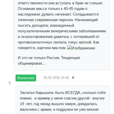
ответственности они вступать в брак не спешат.
Основная масса только к 40-45 годам о
наследниках думать начинает. Складывается
типичная современная парочка. Начинающий
лысеть доходяга, изможденный
полузалеченными венерическими заболеваниями
и экзальтированная дамочка, с потерявшей от
противозачаточных пилюль тонус маткой. Как
говорится, картина маслом .
И это не только России. Тенденция
общемировая...
#
26.05.2026
15:56
Валентина
0
Засилье барышень было ВСЕГДА, сколько себя
помню, и пример у меня совсем другой - внучке
19 лет, год назад вышла замуж, дождалась
мальчика с армии, и подружки ее уже многие