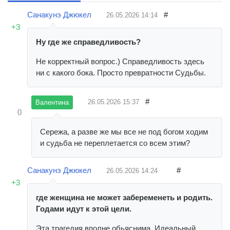
Санакунэ Джюкел
#
26.05.2026
14:14
+3
Ну где же справедливость?
Не корректный вопрос.) Справедливость здесь
ни с какого бока. Просто превратности Судьбы.
#
26.05.2026
15:37
Валентина
0
Сережа, а разве же мы все не под богом ходим
и судьба не переплетается со всем этим?
Санакунэ Джюкел
#
26.05.2026
14:24
+3
где женщина не может забеременеть и родить.
Годами идут к этой цели.
Эта трагедия вполне обьяснима. Идеальный