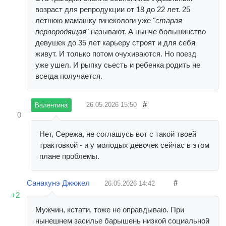
возраст для репродукции от 18 до 22 лет. 25
летнюю мамашку гинекологи уже "
старая
первородящая
" называют. А нынче большинство
девушек до 35 лет карьеру строят и для себя
живут. И только потом очухиваются. Но поезд
уже ушел. И рыпку сьесть и ребенка родить не
всегда получается.
#
26.05.2026
15:50
Валентина
0
Нет, Сережа, не соглашусь вот с такой твоей
трактовкой - и у молодых девочек сейчас в этом
плане проблемы.
Санакунэ Джюкел
#
26.05.2026
14:42
+2
Мужчин, кстати, тоже не оправдываю. При
нынешнем засилье барышень низкой социальной