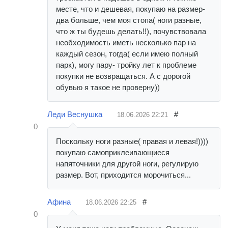
месте, что и дешевая, покупаю на размер-
два больше, чем моя стопа( ноги разные,
что ж ты будешь делать!!), почувствовала
необходимость иметь несколько пар на
каждый сезон, тогда( если имею полный
парк), могу пару- тройку лет к проблеме
покупки не возвращаться. А с дорогой
обувью я такое не проверну))
Леди Веснушка
#
18.06.2026
22:21
0
Поскольку ноги разные( правая и левая!))))
покупаю самоприклеивающиеся
напяточники для другой ноги, регулирую
размер. Вот, приходится морочиться...
Афина
#
18.06.2026
22:25
0