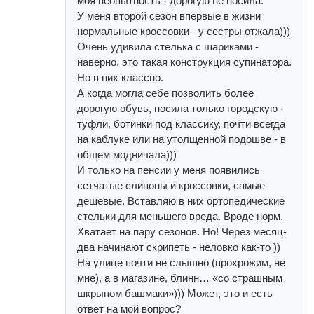
моя неопытность - дорогую не носила.
У меня второй сезон впервые в жизни
нормальные кроссовки - у сестры отжала)))
Очень удивила стелька с шариками -
наверно, это такая конструкция супинатора.
Но в них классно.
А когда могла себе позволить более
дорогую обувь, носила только городскую -
туфли, ботинки под классику, почти всегда
на каблуке или на утолщенной подошве - в
общем модничала)))
И только на пенсии у меня появились
сетчатые слипоны и кроссовки, самые
дешевые. Вставляю в них ортопедические
стельки для меньшего вреда. Вроде норм.
Хватает на пару сезонов. Но! Через месяц-
два начинают скрипеть - неловко как-то ))
На улице почти не слышно (прохрожим, не
мне), а в магазине, блинн… «со страшным
шкрыпом башмаки»))) Может, это и есть
ответ на мой вопрос?