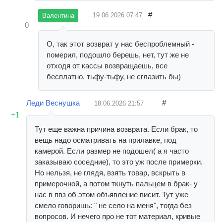
#
19.06.2026
07:47
Валентина
0
О, так этот возврат у нас беспроблемный -
померил, подошло берешь, нет, тут же не
отходя от кассы возвращаешь, все
бесплатно, тьфу-тьфу, не сглазить бы)
Леди Веснушка
#
18.06.2026
21:57
+1
Тут еще важна причина возврата. Если брак, то
вещь надо осматривать на прилавке, под
камерой. Если размер не подошел( а я часто
заказываю соседние), то это уж после примерки.
Но нельзя, не глядя, взять товар, вскрыть в
примерочной, а потом ткнуть пальцем в брак- у
нас в пвз об этом объявление висит. Тут уже
смело говоришь: " не село на меня", тогда без
вопросов. И нечего про не тот материал, кривые