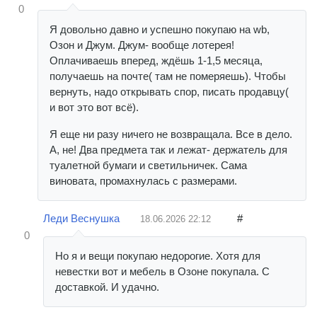
0
Я довольно давно и успешно покупаю на wb,
Озон и Джум. Джум- вообще лотерея!
Оплачиваешь вперед, ждёшь 1-1,5 месяца,
получаешь на почте( там не померяешь). Чтобы
вернуть, надо открывать спор, писать продавцу(
и вот это вот всё).
Я еще ни разу ничего не возвращала. Все в дело.
А, не! Два предмета так и лежат- держатель для
туалетной бумаги и светильничек. Сама
виновата, промахнулась с размерами.
Леди Веснушка
#
18.06.2026
22:12
0
Но я и вещи покупаю недорогие. Хотя для
невестки вот и мебель в Озоне покупала. С
доставкой. И удачно.