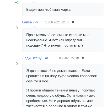
+1
Баден моя любимая марка
Larisa K-v
#
18.06.2026
22:05
0
Про съемные/несъемные стельки мне
неактуально. А вот как определить
подошву? Что значит пустотелая?
Леди Веснушка
#
18.06.2026
22:18
0
Я до тонкостей не докапываюсь. Если
нравится и на ногу туфля/сапог/ кроссовок
сел- то и мое.
Я против общего течения плыву: покупаю
очень недорогую обувь. Хотя ножки имею
проблемные. Но и дорогая обувь на мне
трескается в подошве в одном и том же