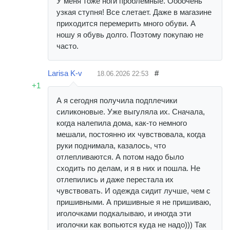
У меня тоже ноги проблемные. Оооочень
узкая ступня! Все слетает. Даже в магазине
приходится перемерить много обуви. А
ношу я обувь долго. Поэтому покупаю не
часто.
Larisa K-v
#
18.06.2026
22:53
+1
А я сегодня получила подплечики
силиконовые. Уже выгуляла их. Сначала,
когда налепила дома, как-то немного
мешали, постоянно их чувствовала, когда
руки поднимала, казалось, что
отлепливаются. А потом надо было
сходить по делам, и я в них и пошла. Не
отлепились и даже перестала их
чувствовать. И одежда сидит лучше, чем с
пришивными. А пришивные я не пришиваю,
иголочками подкалываю, и иногда эти
иголочки как вопьются куда не надо))) Так