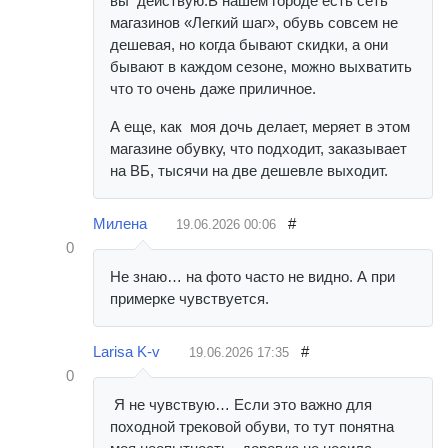
вы действую.В нашем городе есть сеть
магазинов «Легкий шаг», обувь совсем не
дешевая, но когда бывают скидки, а они
бывают в каждом сезоне, можно выхватить
что то очень даже приличное.
А еще, как моя дочь делает, меряет в этом
магазине обувку, что подходит, заказывает
на ВБ, тысячи на две дешевле выходит.
Милена
#
19.06.2026
00:06
0
Не знаю… на фото часто не видно. А при
примерке чувствуется.
Larisa K-v
#
19.06.2026
17:35
0
Я не чувствую… Если это важно для
походной трековой обуви, то тут понятна