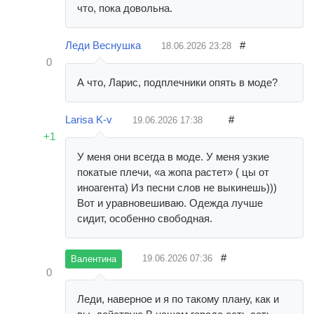
что, пока довольна.
Леди Веснушка
#
18.06.2026
23:28
0
А что, Ларис, подплечники опять в моде?
Larisa K-v
#
19.06.2026
17:38
+1
У меня они всегда в моде. У меня узкие
покатые плечи, «а жопа растет» ( цы от
иноагента) Из песни слов не выкинешь)))
Вот и уравновешиваю. Одежда лучше
сидит, особенно свободная.
#
19.06.2026
07:36
Валентина
0
Леди, наверное и я по такому плану, как и