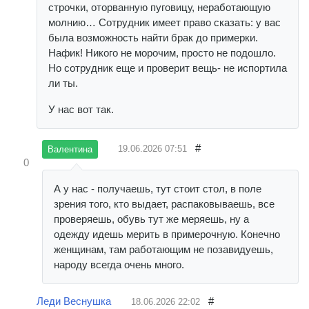
строчки, оторванную пуговицу, неработающую
молнию… Сотрудник имеет право сказать: у вас
была возможность найти брак до примерки.
Нафик! Никого не морочим, просто не подошло.
Но сотрудник еще и проверит вещь- не испортила
ли ты.
У нас вот так.
#
19.06.2026
07:51
Валентина
0
А у нас - получаешь, тут стоит стол, в поле
зрения того, кто выдает, распаковываешь, все
проверяешь, обувь тут же меряешь, ну а
одежду идешь мерить в примерочную. Конечно
женщинам, там работающим не позавидуешь,
народу всегда очень много.
Леди Веснушка
#
18.06.2026
22:02