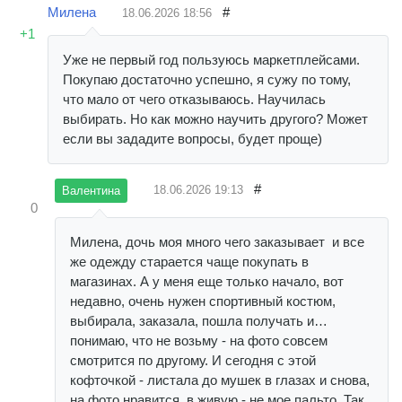
Милена
#
18.06.2026
18:56
+1
Уже не первый год пользуюсь маркетплейсами.
Покупаю достаточно успешно, я сужу по тому,
что мало от чего отказываюсь. Научилась
выбирать. Но как можно научить другого? Может
если вы зададите вопросы, будет проще)
#
18.06.2026
19:13
Валентина
0
Милена, дочь моя много чего заказывает и все
же одежду старается чаще покупать в
магазинах. А у меня еще только начало, вот
недавно, очень нужен спортивный костюм,
выбирала, заказала, пошла получать и…
понимаю, что не возьму - на фото совсем
смотрится по другому. И сегодня с этой
кофточкой - листала до мушек в глазах и снова,
на фото нравится, в живую - не мое пальто. Так