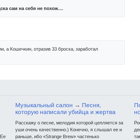
ка сам на себя не похож....
и, а Кошечкин, отразив 33 броска, заработал
Музыкальный салон
→
Песня,
П
которую написали убийца и жертва
но
Расскажу о песне, мелодия которой цепляется за
Ро
уши очень качественно.) Конечно, я слышал ее и
де
 Ее
раньше, ибо «Strange Brew» частенько
та