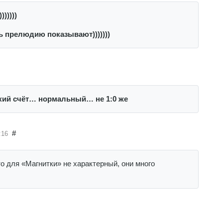
))))))
ть прелюдию показывают)))))))
зкий счёт… нормальный… не 1:0 же
#
:16
то для «Магнитки» не характерный, они много