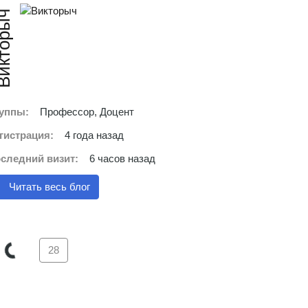
кторыч
уппы:
Профессор, Доцент
гистрация:
4 года назад
следний визит:
6 часов назад
Читать весь блог
28