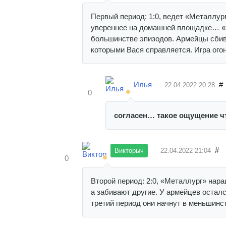
Первый период: 1:0, ведет «Металлург
увереннее на домашней площадке… «М
большинстве эпизодов. Армейцы сбив
которыми Вася справляется. Игра огон
Илья
#
22.04.2022
20:28
0
согласен… такое ощущение чт
#
Викторыч
22.04.2022
21:04
0
Второй период: 2:0, «Металлург» нар
а забивают другие. У армейцев осталс
третий период они начнут в меньшинст