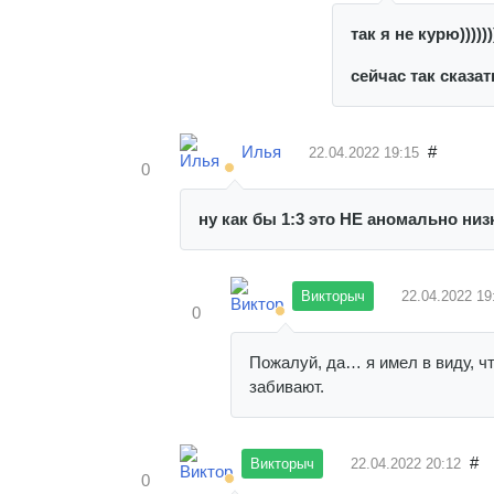
так я не курю)))))))
сейчас так сказа
Илья
#
22.04.2022
19:15
0
ну как бы 1:3 это НЕ аномально ни
Викторыч
22.04.2022
19
0
Пожалуй, да… я имел в виду, ч
забивают.
#
Викторыч
22.04.2022
20:12
0