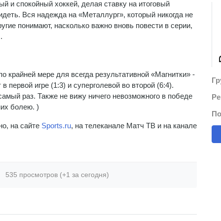
й и спокойный хоккей, делая ставку на итоговый
Ви
идеть. Вся надежда на «Металлург», который никогда не
 другие понимают, насколько важно вновь повести в серии,
ы.
о крайней мере для всегда результативной «Магнитки» -
Гр
 первой игре (1:3) и суперголевой во второй (6:4).
 самый раз. Также не вижу ничего невозможного в победе
Ре
них болею. )
По
но, на сайте
Sports.ru
, на телеканале Матч ТВ и на канале
535 просмотров (+1 за сегодня)