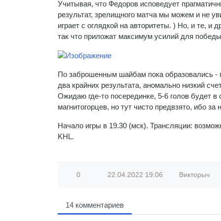
Учитывая, что Федоров исповедует прагматичны
результат, зрелищного матча мы можем и не ув
играет с оглядкой на авторитеты. ) Но, и те, и
так что приложат максимум усилий для побед
По заброшенным шайбам пока образовались - п
два крайних результата, аномально низкий счет в
Ожидаю где-то посерединке, 5-6 голов будет в
магнитогорцев, но тут чисто предвзято, ибо за 
Начало игры в 19.30 (мск). Трансляции: возмож
KHL.
0
22.04.2022
19:06
Викторыч
14 комментариев