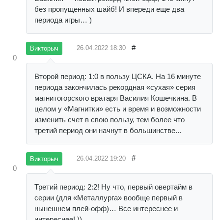
без пропущенных шайб! И впереди еще два
периода игры… )
#
26.04.2022
18:30
Викторыч
0
Второй период: 1:0 в пользу ЦСКА. На 16 минуте
периода закончилась рекордная «сухая» серия
магнитогорского вратаря Василия Кошечкина. В
целом у «Магнитки» есть и время и возможности
изменить счет в свою пользу, тем более что
третий период они начнут в большинстве...
#
26.04.2022
19:20
Викторыч
0
Третий период: 2:2! Ну что, первый овертайм в
серии (для «Металлурга» вообще первый в
нынешнем плей-офф)… Все интереснее и
интереснее! ))