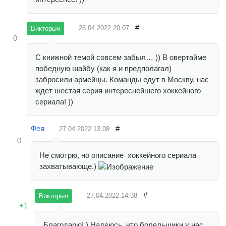
#
26.04.2022
20:07
Викторыч
0
С книжной темой совсем забыл… )) В овертайме
победную шайбу (как я и предполагал)
забросили армейцы. Команды едут в Москву, нас
ждет шестая серия интереснейшего хоккейного
сериала! ))
Фея
#
27.04.2022
13:08
0
Не смотрю, но описание хоккейного сериала
захватывающе.)
#
27.04.2022
14:38
Викторыч
+1
Благодарю! ) Надеюсь, что болельщики у нас