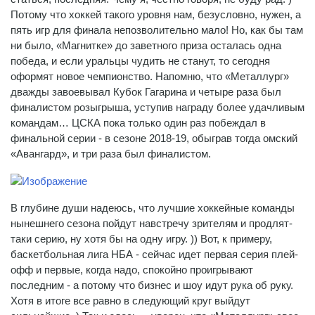
Потому что хоккей такого уровня нам, безусловно, нужен, а
пять игр для финала непозволительно мало! Но, как бы там
ни было, «Магнитке» до заветного приза осталась одна
победа, и если уральцы чудить не станут, то сегодня
оформят новое чемпионство. Напомню, что «Металлург»
дважды завоевывал Кубок Гагарина и четыре раза был
финалистом розыгрыша, уступив награду более удачливым
командам… ЦСКА пока только один раз побеждал в
финальной серии - в сезоне 2018-19, обыграв тогда омский
«Авангард», и три раза был финалистом.
В глубине души надеюсь, что лучшие хоккейные команды
нынешнего сезона пойдут навстречу зрителям и продлят-
таки серию, ну хотя бы на одну игру. )) Вот, к примеру,
баскетбольная лига НБА - сейчас идет первая серия плей-
офф и первые, когда надо, спокойно проигрывают
последним - а потому что бизнес и шоу идут рука об руку.
Хотя в итоге все равно в следующий круг выйдут