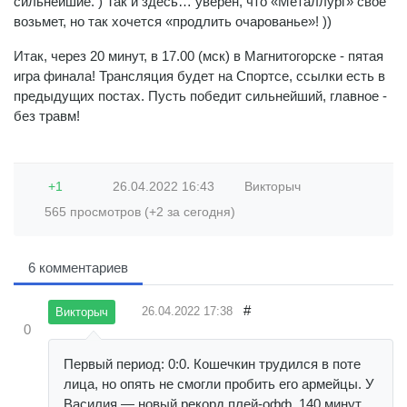
сильнейшие. ) Так и здесь… уверен, что «Металлург» свое
возьмет, но так хочется «продлить очарованье»! ))
Итак, через 20 минут, в 17.00 (мск) в Магнитогорске - пятая
игра финала! Трансляция будет на Спортсе, ссылки есть в
предыдущих постах. Пусть победит сильнейший, главное -
без травм!
+1
26.04.2022
16:43
Викторыч
565 просмотров (+2 за сегодня)
6 комментариев
#
26.04.2022
17:38
Викторыч
0
Первый период: 0:0. Кошечкин трудился в поте
лица, но опять не смогли пробить его армейцы. У
Василия — новый рекорд плей-офф, 140 минут