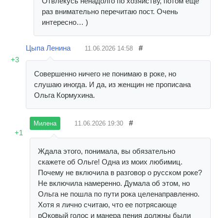
Отвлекусь ненадолго по хозяйству, потом еще
раз внимательно перечитаю пост. Очень
интересно… )
Цыпа Ленина
#
11.06.2026
14:58
+3
Совершенно ничего не понимаю в роке, но
слушаю иногда. И да, из женщин не прописана
Ольга Кормухина.
#
11.06.2026
19:30
Милена
+1
Ждала этого, понимала, вы обязательно
скажете об Ольге! Одна из моих любимиц.
Почему не включила в разговор о русском роке?
Не включила намеренно. Думала об этом, но
Ольга не пошла по пути рока целенаправленно.
Хотя я лично считаю, что ее потрясающе
рОковый голос и манера пения должны были