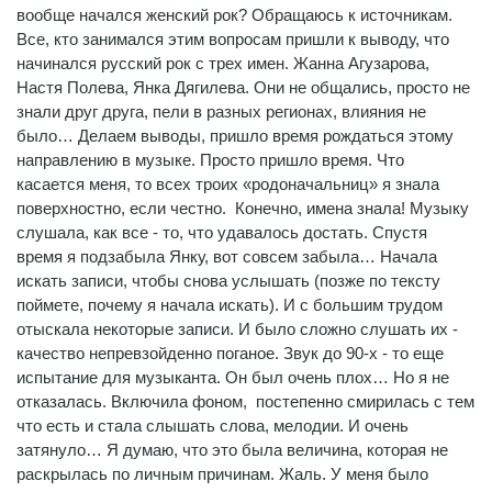
вообще начался женский рок? Обращаюсь к источникам.
Все, кто занимался этим вопросам пришли к выводу, что
начинался русский рок с трех имен. Жанна Агузарова,
Настя Полева, Янка Дягилева. Они не общались, просто не
знали друг друга, пели в разных регионах, влияния не
было… Делаем выводы, пришло время рождаться этому
направлению в музыке. Просто пришло время. Что
касается меня, то всех троих «родоначальниц» я знала
поверхностно, если честно. Конечно, имена знала! Музыку
слушала, как все - то, что удавалось достать. Спустя
время я подзабыла Янку, вот совсем забыла… Начала
искать записи, чтобы снова услышать (позже по тексту
поймете, почему я начала искать). И с большим трудом
отыскала некоторые записи. И было сложно слушать их -
качество непревзойденно поганое. Звук до 90-х - то еще
испытание для музыканта. Он был очень плох… Но я не
отказалась. Включила фоном, постепенно смирилась с тем
что есть и стала слышать слова, мелодии. И очень
затянуло… Я думаю, что это была величина, которая не
раскрылась по личным причинам. Жаль. У меня было