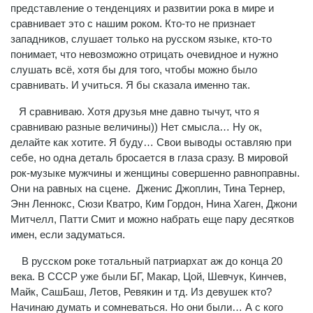
представление о тенденциях и развитии рока в мире и
сравнивает это с нашим роком. Кто-то не признает
западников, слушает только на русском языке, кто-то
понимает, что невозможно отрицать очевидное и нужно
слушать всё, хотя бы для того, чтобы можно было
сравнивать. И учиться. Я бы сказала именно так.
Я сравниваю. Хотя друзья мне давно тычут, что я
сравниваю разные величины)) Нет смысла… Ну ок,
делайте как хотите. Я буду… Свои выводы оставляю при
себе, но одна деталь бросается в глаза сразу. В мировой
рок-музыке мужчины и женщины совершенно равноправны.
Они на равных на сцене. Дженис Джоплин, Тина Тернер,
Энн Леннокс, Сюзи Кватро, Ким Гордон, Нина Хаген, Джони
Митчелл, Патти Смит и можно набрать еще пару десятков
имен, если задуматься.
В русском роке тотальный патриархат аж до конца 20
века. В СССР уже были БГ, Макар, Цой, Шевчук, Кинчев,
Майк, СашБаш, Летов, Ревякин и тд. Из девушек кто?
Начинаю думать и сомневаться. Но они были… А с кого