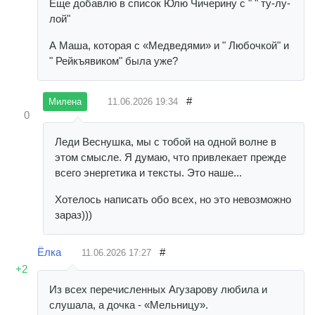
Еще добавлю в список Юлю Чичерину с " " ту-лу-
лой"
А Маша, которая с «Медведями» и " Любочкой" и
" Рейкъявиком" была уже?
#
11.06.2026
19:34
Милена
0
Леди Веснушка, мы с тобой на одной волне в
этом смысле. Я думаю, что привлекает прежде
всего энергетика и тексты. Это наше...
Хотелось написать обо всех, но это невозможно
зараз)))
Ёлка
#
11.06.2026
17:27
+2
Из всех перечисленных Агузарову любила и
слушала, а дочка - «Мельницу».