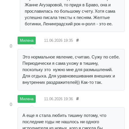
Жанне Агузаровой, то придя в Браво, она и
прославилась по большому счету. Хотя сама
успешно писала тексты к песням. Желтые
ботинки, Ленинградский рок-н-ролл - это ее.
#
11.06.2026
19:35
Милена
0
Это нормальное явление, считаю. Сужу по себе.
Периодически я сама ухожу в тишину,
поскольку это нужно мне для размышлений.
Для отдыха. Для уравновешивания внешних и
внутренних раздражителей)) Как-то так.
#
11.06.2026
19:36
Милена
0
А еще я стала любить тишину потому, что
последние годы не нашлось ни одного
исполнителя из новых, кого я смогла бы