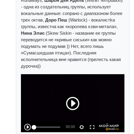
Runaways,
Шарон ден Адель
(Within Temptation)
- одна из создательниц группы, использует
вокальные данные: сопрано с диапазоном более
трех октав,
Доро Пеш
(Warlock) - вокалистka
группы, известна как «королева хэви-метала»,
Нина Элис
(Skew Siskin - название ее группы
переводится не «кривые сиськи» как можно
подумать не подумав )) Нет, всего лишь
«Сумасшедшая птица»). Последняя
исполнительница мне нравится (прелесть какая
дурочка))