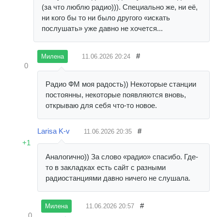
(за что люблю радио))). Специально же, ни её,
ни кого бы то ни было другого «искать
послушать» уже давно не хочется...
#
11.06.2026
20:24
Милена
0
Радио ФМ моя радость)) Некоторые станции
постоянны, некоторые появляются вновь,
открываю для себя что-то новое.
Larisa K-v
#
11.06.2026
20:35
+1
Аналогично)) За слово «радио» спасибо. Где-
то в закладках есть сайт с разными
радиостанциями давно ничего не слушала.
#
11.06.2026
20:57
Милена
0