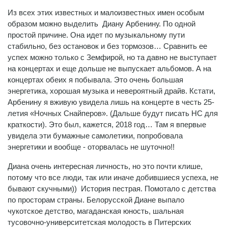
Из всех этих известных и малоизвестных имен особым
образом можно выделить Диану Арбенину. По одной
простой причине. Она идет по музыкальному пути
стабильно, без остановок и без тормозов… Сравнить ее
успех можно только с Земфирой, но та давно не выступает
на концертах и еще дольше не выпускает альбомов. А на
концертах обеих я побывала. Это очень большая
энергетика, хорошая музыка и невероятный драйв. Кстати,
Арбенину я вживую увидела лишь на концерте в честь 25-
летия «Ночных Снайперов». (Дальше будут писать НС для
краткости). Это был, кажется, 2018 год… Там я впервые
увидела эти бумажные самолетики, попробовала
энергетики и вообще - оторвалась не шуточно!!
Диана очень интересная личность, но это почти клише,
потому что все люди, так или иначе добившиеся успеха, не
бывают скучными)) История пестрая. Помотало с детства
по просторам страны. Белорусской Диане выпало
чукотское детство, магаданская юность, шальная
тусовочно-университетская молодость в Питерских