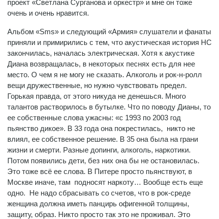
проект «Светлана Сурганова и оркестр» и мне он тоже
очень и очень нравится.
Альбом «Sms» и следующий «Армия» слушатели и фанаты
приняли и примирились с тем, что акустическая история НС
закончилась, началась электрическая. Хотя к акустике
Диана возвращалась, в некоторых песнях есть для нее
место. О чем я не могу не сказать. Алкоголь и рок-н-ролл
вещи дружественные, но нужно чувствовать предел.
Горькая правда, от этого никуда не денешься. Много
талантов растворилось в бутылке. Что по поводу Дианы, то
ее собственные слова ужасны: «с 1993 по 2003 год
пьянство дикое». В 33 года она покрестилась, никто не
влиял, ее собственное решение. В 35 она была на грани
жизни и смерти. Разные допинги, алкоголь, наркотики.
Потом появились дети, без них она бы не остановилась.
Это тоже всё ее слова. В Питере просто пьянствуют, в
Москве иначе, там подносят наркоту… Вообще есть еще
одно. Не надо сбрасывать со счетов, что в рок-среде
женщина должна иметь панцирь офигенной толщины,
защиту, образ. Никто просто так это не проживал. Это