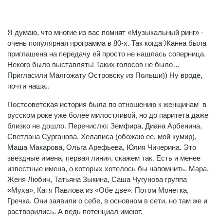
Я думаю, что многие из вас помнят «Музыкальный ринг» -
очень популярная программа в 80-х. Так когда Жанна была
приглашена на передачу ей просто не нашлась соперница.
Некого было выставлять! Таких голосов не было…
Пригласили Малгожату Островску из Польши)) Ну вроде,
почти наша..
Постсоветская история была по отношению к женщинам в
русском роке уже более милостливой, но до паритета даже
близко не дошло. Перечислю: Земфира, Диана Арбенина,
Светлана Сурганова, Хелависа (обожаю ее, мой кумир),
Маша Макарова, Ольга Арефьева, Юлия Чичерина. Это
звездные имена, первая линия, скажем так. Есть и менее
известные имена, о которых хотелось бы напомнить. Мара,
Женя Любич, Татьяна Зыкина, Саша Чугунова группа
«Муха», Катя Павлова из «Обе две». Потом Монетка,
Гречка. Они заявили о себе, в основном в сети, но там же и
растворились. А ведь потенциал имеют.