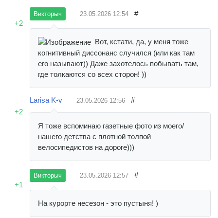
#
23.05.2026
12:54
Викторыч
+2
Вот, кстати, да, у меня тоже
когнитивный диссонанс случился (или как там
его называют)) Даже захотелось побывать там,
где толкаются со всех сторон! ))
Larisa K-v
#
23.05.2026
12:56
+2
Я тоже вспоминаю газетные фото из моего/
нашего детства с плотной толпой
велосипедистов на дороге)))
#
23.05.2026
12:57
Викторыч
+1
На курорте несезон - это пустыня! )