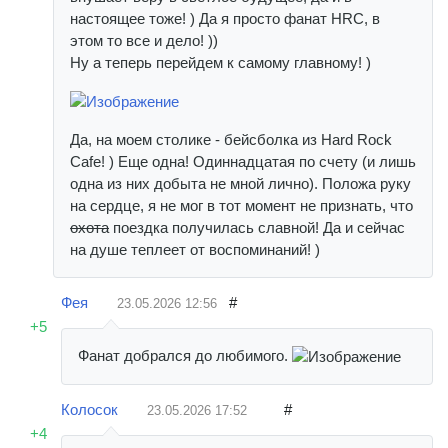
настоящее тоже! ) Да я просто фанат HRC, в
этом то все и дело! ))
Ну а теперь перейдем к самому главному! )
Да, на моем столике - бейсболка из Hard Rock
Cafe! ) Еще одна! Одиннадцатая по счету (и лишь
одна из них добыта не мной лично). Положа руку
на сердце, я не мог в тот момент не признать, что
охота
поездка получилась славной! Да и сейчас
на душе теплеет от воспоминаний! )
Фея
#
23.05.2026
12:56
+5
Фанат добрался до любимого.
Колосок
#
23.05.2026
17:52
+4