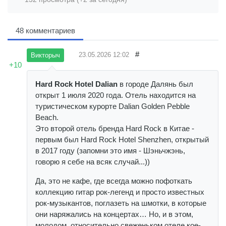
48 комментариев
#
23.05.2026
12:02
Викторыч
+10
Hard Rock Hotel Dalian
в городе Далянь был
открыт 1 июля 2020 года. Отель находится на
туристическом курорте Dalian Golden Pebble
Beach.
Это второй отель бренда Hard Rock в Китае -
первым был Hard Rock Hotel Shenzhen, открытый
в 2017 году (запомни это имя - Шэньчжэнь,
говорю я себе на всяк случай...))
Да, это не кафе, где всегда можно пофоткать
коллекцию гитар рок-легенд и просто известных
рок-музыкантов, поглазеть на шмотки, в которые
они наряжались на концертах… Но, и в этом,
молодом, относительно свеженьком отеле кое-