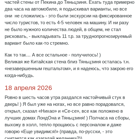
частей стены от Пекина до Тяньцзиня. Ехать туда примерно
два часа на автомобиле, я подыскивал варианты, но все
они не сложились - это были экскурсии на фиксированное
число туристов, то есть 4-5 человек на машину. И ни разу
не было нужного количества людей, в общем, не стал
рисковать, - выкладывать 11 т.р. за труднопрогнозируемый
вариант было как-то стремно.
Как то так… А все остальное - получилось! )
Великая же Китайская стена близ Тяньцзиня осталась т.н.
«незавершенным гештальтом», и я надеюсь, что закрою его
когда-нибудь.
18 апреля 2026
Ровно в шесть часов утра раздался настойчивый стук в
дверь! ) Я был уже на ногах, но все равно порадовался,
открыл, сказал «Нихао» и «Се-се», все как положено в
лучших домах ЛондОна и Тяньцзиня! ) Полчаса на сборы,
выхожу в холл, тепло прощаюсь с персоналом и даже
говорю «Еще увидимся!» (правда, по-русски, - это
считается как «загадай желание»?))