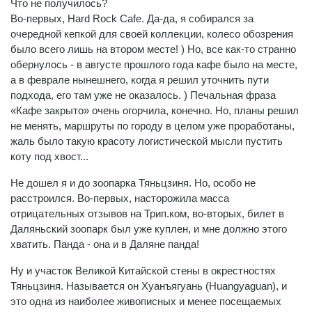
Что не получилось?
Во-первых, Hard Rock Cafe. Да-да, я собирался за
очередной кепкой для своей коллекции, колесо обозрения
было всего лишь на втором месте! ) Но, все как-то странно
обернулось - в августе прошлого года кафе было на месте,
а в феврале нынешнего, когда я решил уточнить пути
подхода, его там уже не оказалось. ) Печальная фраза
«Кафе закрыто» очень огорчила, конечно. Но, планы решил
не менять, маршруты по городу в целом уже проработаны,
жаль было такую красоту логистической мысли пустить
коту под хвост...
Не дошел я и до зоопарка Тяньцзиня. Но, особо не
расстроился. Во-первых, насторожила масса
отрицательных отзывов на Трип.ком, во-вторых, билет в
Даляньский зоопарк был уже куплен, и мне должно этого
хватить. Панда - она и в Даляне панда!
Ну и участок Великой Китайской стены в окрестностях
Тяньцзиня. Называется он Хуанъягуань (Huangyaguan), и
это одна из наиболее живописных и менее посещаемых