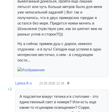
вымотанный донельзя, пройти еще лишних
пятьсот или чуть больше метров было для меня
уже непосильной задачей! ) Вот так и
получилось, что в двух приморских городах я
остался без моря. Придется ножки мочить в
Шэньчжэне (чувствую уже, как он шепчет мне из
разных углов и сторон?!)))
Ну а сейчас примем душ с дороги, немного
отдохнем - и в путь! Сегодня еще успеем в одно
интересное местечко, о нем - в следующем
посте...
Larisa K-v
#
23.05.2026
12:34
+2
А подсветки вокруг телека и в стеллаже - это
единственный свет в номере? Или есть еще
какие-то «сценарии освещения»? Сорри,