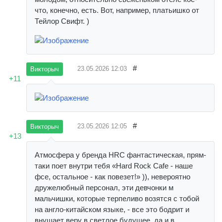
что, конечно, есть. Вот, например, платьишко от
Тейлор Свифт. )
#
23.05.2026
12:03
Викторыч
+11
#
23.05.2026
12:05
Викторыч
+13
Атмосфера у бренда HRC фантастическая, прям-
таки поет внутри тебя «Hard Rock Cafe - наше
фсе, остальное - как повезет!» )), невероятно
дружелюбный персонал, эти девчонки м
мальчишки, которые терпеливо возятся с тобой
на англо-китайском языке, - все это бодрит и
внушает веру в светлое будущее, да и в