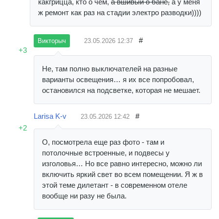
какгрицца, кто о чем,
а вшивый о бане,
а у меня
ж ремонт как раз на стадии электро разводки))))
#
23.05.2026
12:37
Викторыч
+3
Не, там полно выключателей на разные
варианты освещения… я их все попробовал,
остановился на подсветке, которая не мешает.
Larisa K-v
#
23.05.2026
12:42
+2
О, посмотрела еще раз фото - там и
потолочные встроенные, и подвесы у
изголовья… Но все равно интересно, можно ли
включить яркий свет во всем помещении. Я ж в
этой теме дилетант - в современном отеле
вообще ни разу не была.