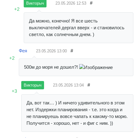
#
23.05.2026
12:53
Викторыч
+2
Да можно, конечно! Я все шесть
выключателей дергал вверх - и становилось
светло, как солнечным днем. )
Фея
#
23.05.2026
13:00
+2
500м до моря не дошел?!
#
23.05.2026
13:04
Викторыч
+3
Да, вот так… ) И ничего удивительного в этом
нет. Издержки планирования - т.е. это когда и
не планируешь вовсе чапать к какому-то морю.
Получится - хорошо, нет - и фиг с ним. ))