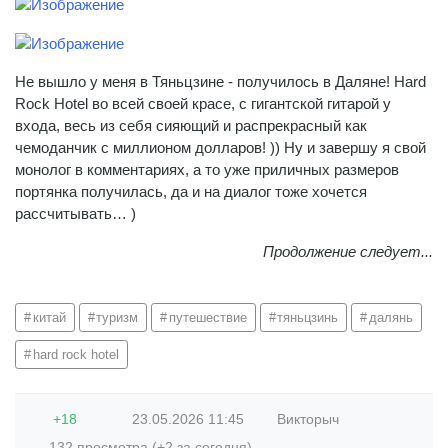
Не вышло у меня в Тяньцзине - получилось в Даляне! Hard
Rock Hotel во всей своей красе, с гигантской гитарой у
входа, весь из себя сияющий и распрекрасный как
чемоданчик с миллионом долларов! )) Ну и завершу я свой
монолог в комментариях, а то уже приличных размеров
портянка получилась, да и на диалог тоже хочется
рассчитывать… )
Продолжение следует...
китай
туризм
путешествие
тяньцзинь
далянь
hard rock hotel
+18
23.05.2026
11:45
Викторыч
132 просмотра (+2 за сегодня)