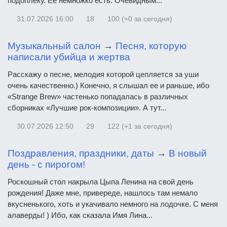
подоплеку. Ее немножко есть. Очевидным...
31.07.2026
16:00
18
100 (+0 за сегодня)
Музыкальный салон
→
Песня, которую
написали убийца и жертва
Расскажу о песне, мелодия которой цепляется за уши
очень качественно.) Конечно, я слышал ее и раньше, ибо
«Strange Brew» частенько попадалась в различных
сборниках «Лучшие рок-композиции». А тут...
30.07.2026
12:50
29
122 (+1 за сегодня)
Поздравления, праздники, даты
→
В новый
день - с пирогом!
Роскошный стол накрыла Цыпа Ленина на свой день
рождения! Даже мне, привереде, нашлось там немало
вкусненького, хоть и укачивало немного на лодочке. С меня
алаверды! ) Ибо, как сказала Имя Лина...