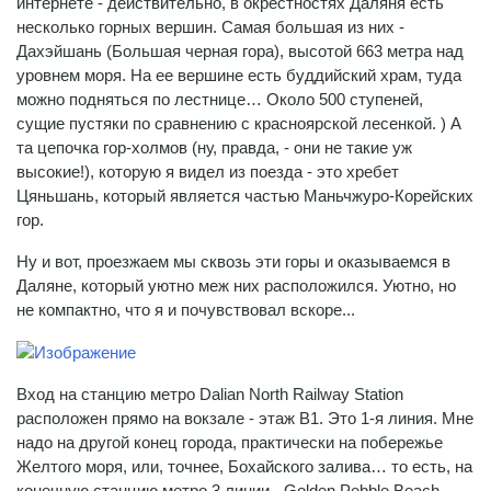
интернете - действительно, в окрестностях Даляня есть
несколько горных вершин. Самая большая из них -
Дахэйшань (Большая черная гора), высотой 663 метра над
уровнем моря. На ее вершине есть буддийский храм, туда
можно подняться по лестнице… Около 500 ступеней,
сущие пустяки по сравнению с красноярской лесенкой. ) А
та цепочка гор-холмов (ну, правда, - они не такие уж
высокие!), которую я видел из поезда - это хребет
Цяньшань, который является частью Маньчжуро-Корейских
гор.
Ну и вот, проезжаем мы сквозь эти горы и оказываемся в
Даляне, который уютно меж них расположился. Уютно, но
не компактно, что я и почувствовал вскоре...
Вход на станцию метро Dalian North Railway Station
расположен прямо на вокзале - этаж B1. Это 1-я линия. Мне
надо на другой конец города, практически на побережье
Желтого моря, или, точнее, Бохайского залива… то есть, на
конечную станцию метро 3 линии - Golden Pebble Beach