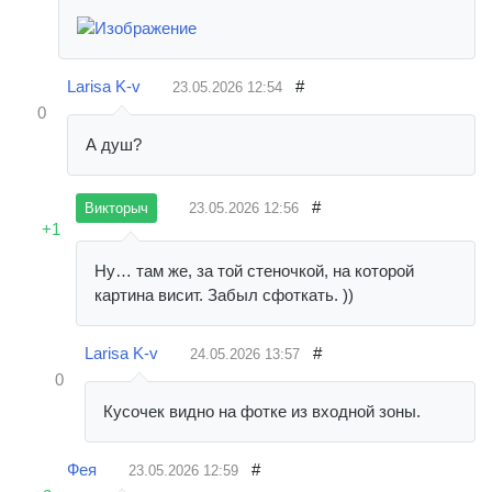
Larisa K-v
#
23.05.2026
12:54
0
А душ?
#
23.05.2026
12:56
Викторыч
+1
Ну… там же, за той стеночкой, на которой
картина висит. Забыл сфоткать. ))
Larisa K-v
#
24.05.2026
13:57
0
Кусочек видно на фотке из входной зоны.
Фея
#
23.05.2026
12:59