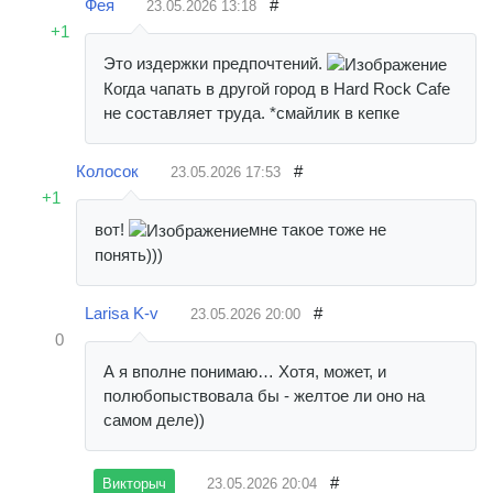
Фея
#
23.05.2026
13:18
+1
Это издержки предпочтений.
Когда чапать в другой город в Hard Rock Cafe
не составляет труда. *смайлик в кепке
Колосок
#
23.05.2026
17:53
+1
вот!
мне такое тоже не
понять)))
Larisa K-v
#
23.05.2026
20:00
0
А я вполне понимаю… Хотя, может, и
полюбопыствовала бы - желтое ли оно на
самом деле))
#
23.05.2026
20:04
Викторыч