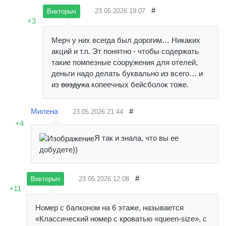
#
23.05.2026
19:07
Викторыч
+3
Мерч у них всегда был дорогим… Никаких
акций и т.п. Эт понятно - чтобы содержать
такие помпезные сооружения для отелей,
деньги надо делать буквально из всего… и
из
воздуха
копеечных бейсболок тоже.
Милена
#
23.05.2026
21:44
+4
Я так и знала, что вы ее
добудете))
#
23.05.2026
12:08
Викторыч
+11
Номер с балконом на 6 этаже, называется
«Классический номер с кроватью «queen-size», с