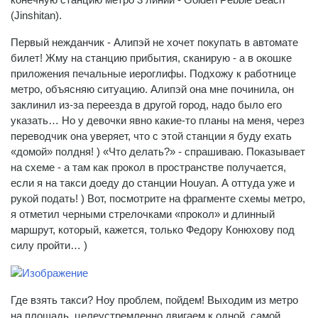
(Jinshitan).
Первый нежданчик - Алипэй не хочет покупать в автомате
билет! Жму на станцию прибытия, сканирую - а в окошке
приложения печальные иероглифы. Подхожу к работнице
метро, объясняю ситуацию. Алипэй она мне починила, он
заклинил из-за переезда в другой город, надо было его
указать… Но у девочки явно какие-то планы на меня, через
переводчик она уверяет, что с этой станции я буду ехать
«домой» полдня! ) «Что делать?» - спрашиваю. Показывает
на схеме - а там как прокол в пространстве получается,
если я на такси доеду до станции Houyan. А оттуда уже и
рукой подать! ) Вот, посмотрите на фрагменте схемы метро,
я отметил черными стрелочками «прокол» и длинный
маршрут, который, кажется, только Федору Конюхову под
силу пройти… )
Где взять такси? Ноу проблем, пойдем! Выходим из метро
на площадь, целеустремленно двигаем к одной, самой