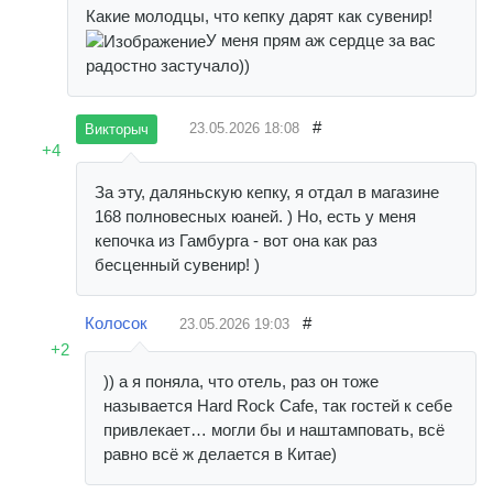
Какие молодцы, что кепку дарят как сувенир!
У меня прям аж сердце за вас
радостно застучало))
#
23.05.2026
18:08
Викторыч
+4
За эту, даляньскую кепку, я отдал в магазине
168 полновесных юаней. ) Но, есть у меня
кепочка из Гамбурга - вот она как раз
бесценный сувенир! )
Колосок
#
23.05.2026
19:03
+2
)) а я поняла, что отель, раз он тоже
называется Hard Rock Cafe, так гостей к себе
привлекает… могли бы и наштамповать, всё
равно всё ж делается в Китае)