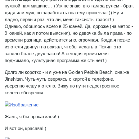
нужной нам машине… ) Уж не знаю, кто там за рулем - брат,
дядя или муж, но заработать она ему принесла! )) Ну и
ладно, первый раз, что ли, меня таксисты грабят! )
Однако, обошлось всего в 25 юаней. Да, дороже (на метро -
9 юаней, как я потом выяснил), но девочка была права - по
времени разница, действительно, огромная. Когда я позже
из отеля двинул на вокзал, чтобы уехать в Пекин, это
заняло более двух часов! А сегодня время меня
поджимало, культурная программа же стынет! )
Долго ли коротко - и я уже на Golden Pebble Beach, она же
Jinshitan. Чуть-чуть сверяясь с картой в телефоне,
уверенно чешу к отелю. Вижу по пути недостроенное
колесо обозрения.
Жаль, я бы прокатился! )
И вот он, красава! )