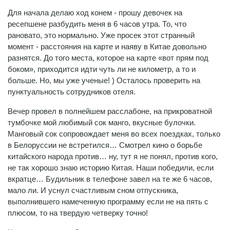
Для начала делаю ход конем - прошу девочек на
ресепшене разбудить меня в 6 часов утра. То, что
рановато, это нормально. Уже просек этот странный
момент - расстояния на карте и наяву в Китае довольно
разнятся. До того места, которое на карте «вот прям под
боком», приходится идти чуть ли не километр, а то и
больше. Но, мы уже ученые! ) Осталось проверить на
пунктуальность сотрудников отеля.
Вечер провел в полнейшем расслабоне, на прикроватной
тумбочке мой любимый сок манго, вкусные булочки.
Манговый сок сопровождает меня во всех поездках, только
в Белоруссии не встретился… Смотрел кино о борьбе
китайского народа против… ну, тут я не понял, против кого,
не так хорошо знаю историю Китая. Наши победили, если
вкратце… Будильник в телефоне завел на те же 6 часов,
мало ли. И уснул счастливым сном отпускника,
выполнившего намеченную программу если не на пять с
плюсом, то на твердую четверку точно!