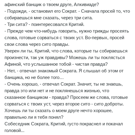
афинский банщик о твоем друге, Алкивиаде?
- Подожди, - остановил его Сократ. - Сначала просей то, что
собираешься мне сказать, через три сита.
- Три сита? - поинтересовался Критий.
- Прежде чем что-нибудь говорить, нужно трижды просеять
слова, готовые сорваться с твоих уст. Во-первых, просей
свои слова через сито правды.
Уверен ли ты, Критий, что слова, которые ты собираешься
произнести, так уж правдивы? Можешь ли ты поклясться
Афиной, что услышанное тобой - чистая правда?
- Нет, - отвечал знакомый Сократа. Я слышал об этом от
банщика, но не более того…
- Очень хорошо, - отвечал Сократ. Значит, ты не знаешь,
правда это или нет и не поклянешься жизнью, что
сказанное банщиком - правда? Просеем же слова, готовые
сорваться с твоих уст, через второе сито - сито доброты.
Хочешь ли ты сказать о моем друге нечто хорошее,
правильно ли я тебя понял?
Собеседник Сократа, Критий, густо покраснел и покачал
головой...