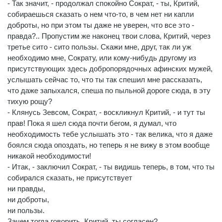
- Так значит, - продолжал спокойно Сократ, - ты, Критий,
собираешься сказать о нем что-то, в чем нет ни капли
доброты, но при этом ты даже не уверен, что все это -
правда?.. Пропустим же наконец твои слова, Критий, через
третье сито - сито пользы. Скажи мне, друг, так ли уж
необходимо мне, Сократу, или кому-нибудь другому из
присутствующих здесь добропорядочных афинских мужей,
услышать сейчас то, что ты так спешил мне рассказать,
что даже запыхался, спеша по пыльной дороге сюда, в эту
тихую рощу?
- Клянусь Зевсом, Сократ, - воскликнул Критий, - и тут ты
прав! Пока я шел сюда почти бегом, я думал, что
необходимость тебе услышать это - так велика, что я даже
боялся сюда опоздать, но теперь я не вижу в этом вообще
никакой необходимости!
- Итак, - заключил Сократ, - ты видишь теперь, в том, что ты
собирался сказать, не присутствует
ни правды,
ни доброты,
ни пользы.
Зачем тогда говорить, Критий, ты согласен?