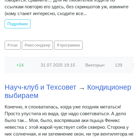
ссылкам повторю его здесь, без скриншотов уж, извините
(кому станет интересно, сходите все...
Подробнее
max
мессенджер
программа
+14
31.07.2025
19:15
Викторыч
139
1.3
Науч-клуб и Техсовет
→
Кондиционер
выбираем
Конечно, я спохватилась, когда уже поздняк метаться!
Просто упустила из вида, где надо советоваться. А дело
было так... Моя, было, воспрявшая аки пцыца Феникс
невестка с этой жарой чувствует себя скверно. Сторона у
них солнечная, и ни затемнение окон, ни три вентилятора не