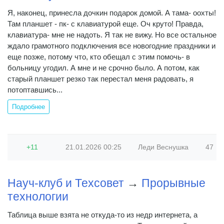
Я, наконец, принесла дочкин подарок домой. А тама- оохты!
Там планшет - пк- с клавиатурой еще. Оч круто! Правда,
клавиатура- мне не надоть. Я так не вижу. Но все остальное
ждало грамотного подключения все новогодние праздники и
еще позже, потому что, кто обещал с этим помочь- в
больницу угодил. А мне и не срочно было. А потом, как
старый планшет резко так перестал меня радовать, я
потоптавшись...
Подробнее
+11
21.01.2026
00:25
Леди Веснушка
47
Науч-клуб и Техсовет
→
Прорывные
технологии
Таблица выше взята не откуда-то из недр интернета, а