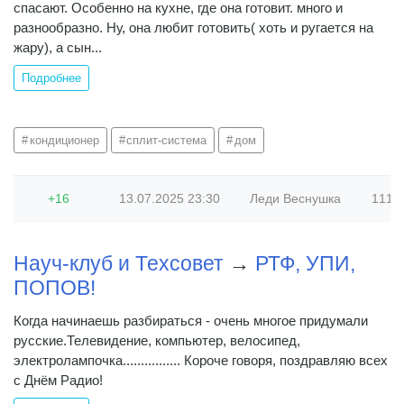
спасают. Особенно на кухне, где она готовит. много и
разнообразно. Ну, она любит готовить( хоть и ругается на
жару), а сын...
Подробнее
кондиционер
сплит-система
дом
+16
13.07.2025
23:30
Леди Веснушка
111
Науч-клуб и Техсовет
→
РТФ, УПИ,
ПОПОВ!
Когда начинаешь разбираться - очень многое придумали
русские.Телевидение, компьютер, велосипед,
электролампочка................ Короче говоря, поздравляю всех
с Днём Радио!