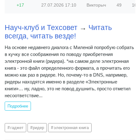
+17
27.07.2026
17:10
Викторыч
49
168 
Науч-клуб и Техсовет
→
Читать
всегда, читать везде!
На основе недавнего диалога с Миленой попробую собрать
в кучку все соображения по поводу приобретения
электронной книги (ридера). *на самом деле электронная
книга - это файл определенного формата, а прочитать его
можно как раз в ридере. Но, почему-то в DNS, например,
ридеры находятся именно в разделе «Электронные
книги»… ну, ладно, это не повод душнить, просто отметил
несоответствие...
Подробнее
гаджет
ридер
электронная книга