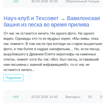
+10
30.03.2026
20:35
Обаятельный Гонщик
Науч-клуб и Техсовет
→
Вавилонская
башня из песка во время прилива
От нас не останется ничего. Ни одного фото. Ни одного
видео. Однажды кто-то из мудрых изрек: «Мы живы, пока
нас помнят». В том числе при взгляде на старое выцветшее
фото, и тем более в кадрах кинофильма… Но, если писца,
вырубившего в Древнем Египте иероглифы на каменных
плитах, помнят хотя бы так: «Вот, был писец, оставивший
нам письмена с важной информацией!», то от нас не
останется ничего...
Подробнее
+19
25.03.2026
14:45
Викторыч
55
254 