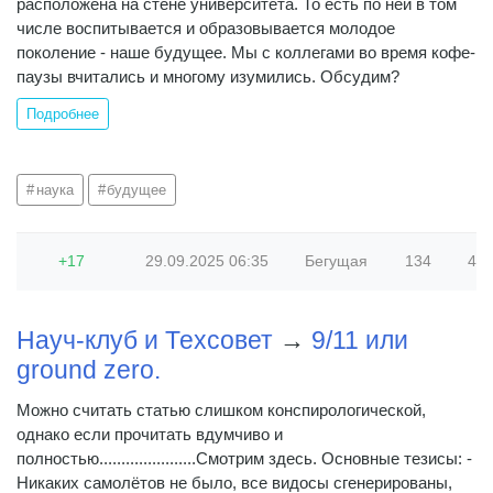
расположена на стене университета. То есть по ней в том
числе воспитывается и образовывается молодое
поколение - наше будущее. Мы с коллегами во время кофе-
паузы вчитались и многому изумились. Обсудим?
Подробнее
наука
будущее
+17
29.09.2025
06:35
Бегущая
134
480
Науч-клуб и Техсовет
→
9/11 или
ground zero.
Можно считать статью слишком конспирологической,
однако если прочитать вдумчиво и
полностью......................Смотрим здесь. Основные тезисы: -
Никаких самолётов не было, все видосы сгенерированы,