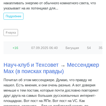
накапливать энергию от обычного комнатного света, что
указывает на их потенциал для...
Подробнее
наука
+16
07.09.2025
06:40
Бегущая
54
351 (
Науч-клуб и Техсовет
→
Мессенджер
Max (в поисках правды)
Почитал об этом мессенджере. Думаю, что правду не
нашел. Есть мнения, и они очень разные. А вот доверия
меньше к тем постам, которые почти дословно повторяют
друг друга на самых больших русскоязычных интернет-
площадках. Вот пост на ЯПе. Вот пост на VC. Как
говорится, сравните… Для не любителей ходить по