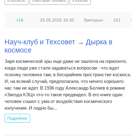
пылесос
бытовая техника
thomas
+16
25.05.2026
18:30
Викторыч
161
265
Науч-клуб и Техсовет
→
Дырка в
космосе
Заря космической эры еще даже не заалела на горизонте,
когда люди уже стали задаваться вопросом - что ждет
психику человека там, в бескрайнем пространстве космоса.
И, на всякий случай, предполагали, что ничего хорошего
нас там не ждет. В 1936 году Александр Беляев в романе
«Звезда КЭЦ» что-то такое предвидел. В его книге один
человек сошел с ума от воздействия космического
излучения. И ладно бы...
Подробнее