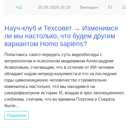
+11
25.06.2026
16:25
Викторыч
57
192 
Науч-клуб и Техсовет
→
Изменимся
ли мы настолько, что будем другим
вариантом Homo sapiens?
Попытаюсь сжато передать суть видеобеседы с
антропологом и психологом академиком Александром
Асмоловым, считающим, что в отличие от ИИ человек
обладает кодом непредсказуемости и что за последние
годы цивилизационно человечество стремительно
изменилось настолько, что мы находимся на
синхрофазотроне истории. И, впадая в грех эволюционного
снобизма, считаем, что во времена Платона и Сократа
были...
Подробнее