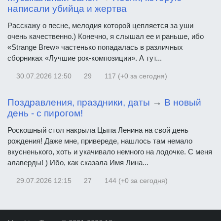
написали убийца и жертва
Расскажу о песне, мелодия которой цепляется за уши
очень качественно.) Конечно, я слышал ее и раньше, ибо
«Strange Brew» частенько попадалась в различных
сборниках «Лучшие рок-композиции». А тут...
30.07.2026
12:50
29
117 (+0 за сегодня)
Поздравления, праздники, даты
→
В новый
день - с пирогом!
Роскошный стол накрыла Цыпа Ленина на свой день
рождения! Даже мне, привереде, нашлось там немало
вкусненького, хоть и укачивало немного на лодочке. С меня
алаверды! ) Ибо, как сказала Имя Лина...
29.07.2026
12:15
27
144 (+0 за сегодня)